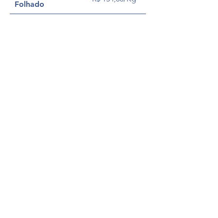
Folhado
LOCALIZAÇÃO & HORÁRIOS
Av. Lins de Vasconcelos, 1.316
Aclimação, São Paulo/SP
Segunda a Sábado das 9h às 20h
Domingo e feriado das 9h às 19h