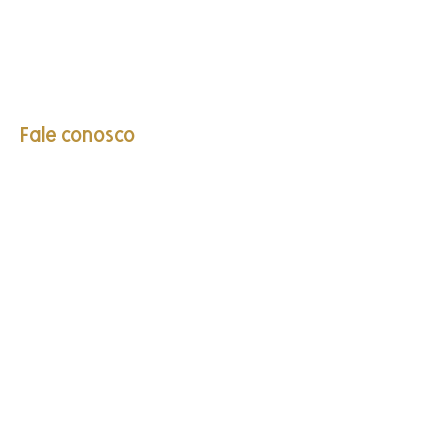
Seu pet é bem-vindo aqui
Fale conosco