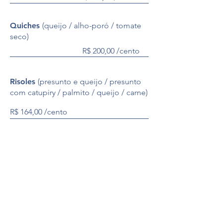
Quiches
(queijo / alho-poró / tomate
seco)
R$ 200,00 /cento
Risoles
(presunto e queijo / presunto
com catupiry / palmito / queijo / carne)
R$ 164,00 /cento
LOCALIZAÇÃO & HORÁRIOS
Av. Lins de Vasconcelos, 1.316
Aclimação, São Paulo/SP
Segunda a Sábado das 9h às 20h
Domingo e feriado das 9h às 19h